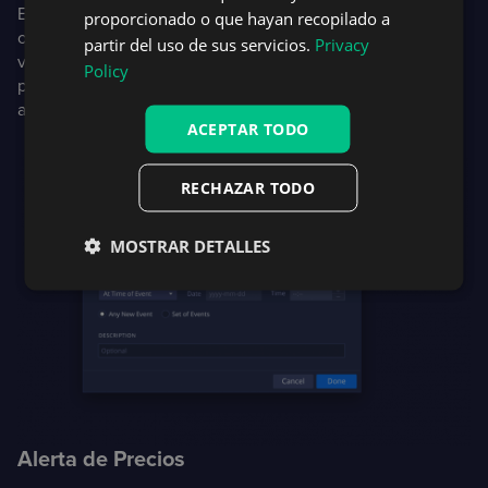
El widget de cadena de opciones enumera todas las
proporcionado o que hayan recopilado a
opciones sobre un instrumento subyacente y permite la
partir del uso de sus servicios.
Privacy
visualización y filtrado por estrategia. Este widget ofrece la
Policy
posibilidad de crear posiciones simuladas o planificadas y
analizarlas en la herramienta de Perfil de Riesgo.
ACEPTAR TODO
RECHAZAR TODO
MOSTRAR DETALLES
Alerta de Precios